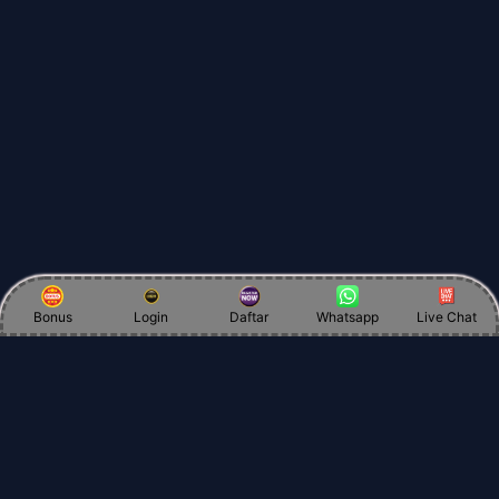
Bonus
Login
Daftar
Whatsapp
Live Chat
Item Details